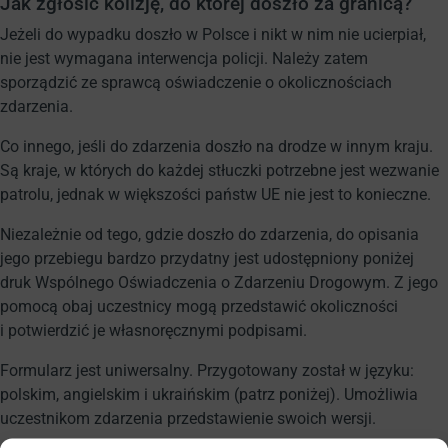
Jak zgłosić kolizję, do której doszło za granicą?
Jeżeli do wypadku doszło w Polsce i nikt w nim nie ucierpiał,
nie jest wymagana interwencja policji. Należy zatem
sporządzić ze sprawcą oświadczenie o okolicznościach
zdarzenia.
Co innego, jeśli do zdarzenia doszło na drodze w innym kraju.
Są kraje, w których do każdej stłuczki potrzebne jest wezwanie
patrolu, jednak w większości państw UE nie jest to konieczne.
Niezależnie od tego, gdzie doszło do zdarzenia, do opisania
jego przebiegu bardzo przydatny jest udostępniony poniżej
druk Wspólnego Oświadczenia o Zdarzeniu Drogowym. Z jego
pomocą obaj uczestnicy mogą przedstawić okoliczności
i potwierdzić je własnoręcznymi podpisami.
Formularz jest uniwersalny. Przygotowany został w języku:
polskim, angielskim i ukraińskim (patrz poniżej). Umożliwia
uczestnikom zdarzenia przedstawienie swoich wersji.