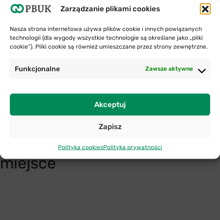
Przydatne będzie także zdjęcie pojazdu sprawcy,
Zarządzanie plikami cookies
na którym widoczne będą tablice rejestracyjne
oraz dokumentów ubezpieczenia.
Nasza strona internetowa używa plików cookie i innych powiązanych
technologii (dla wygody wszystkie technologie są określane jako „pliki
Wspólne oświadczenie
cookie”). Pliki cookie są również umieszczane przez strony zewnętrzne.
o zdarzeniu drogowym
Funkcjonalne
Zawsze aktywne
Do pobrania
Wersja polska (PL)
Akceptuj
Wersja polsko-angielska (PL/EN)
Zapisz
Wersja polsko-ukraińska (PL/UA)
Jeśli Twój wypadek miał
Polityka cookies
Polityka prywatności
miejsce