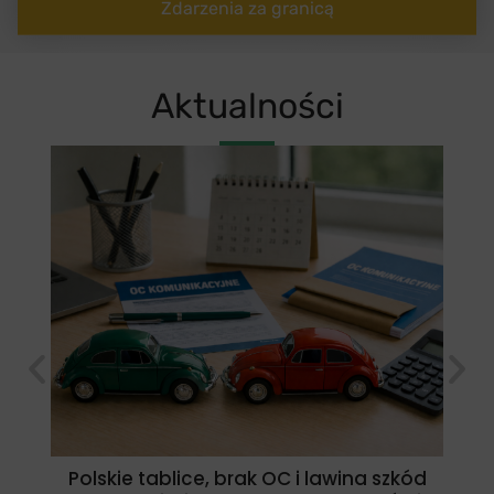
Zdarzenia za granicą
Aktualności
Polskie tablice, brak OC i lawina szkód
Da