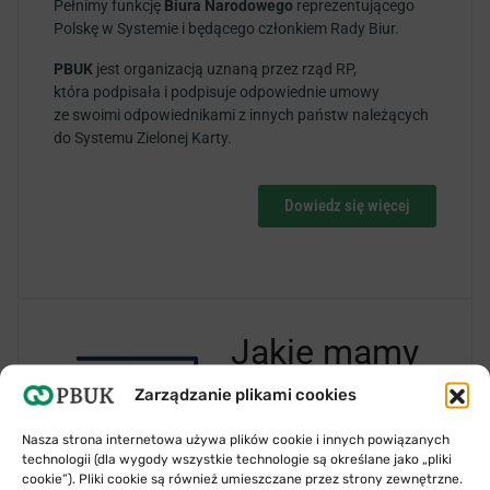
Pełnimy funkcję
Biura Narodowego
reprezentującego
Polskę w Systemie i będącego członkiem Rady Biur.
PBUK
jest organizacją uznaną przez rząd RP,
która podpisała i podpisuje odpowiednie umowy
ze swoimi odpowiednikami z innych państw należących
do Systemu Zielonej Karty.
Dowiedz się więcej
Jakie mamy
zadania?
Zarządzanie plikami cookies
Nasza strona internetowa używa plików cookie i innych powiązanych
technologii (dla wygody wszystkie technologie są określane jako „pliki
cookie”). Pliki cookie są również umieszczane przez strony zewnętrzne.