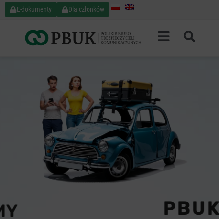
E-dokumenty
Dla członków
PBUK